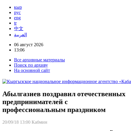
кыр
рус
eng
tr
中文
العربية
06 август 2026
13:06
Все архивные материалы
Поиск по архиву
На основной сайт
Абылгазиев поздравил отечественных
предпринимателей с
профессиональным праздником
20/09/18 13:00
Кабмин