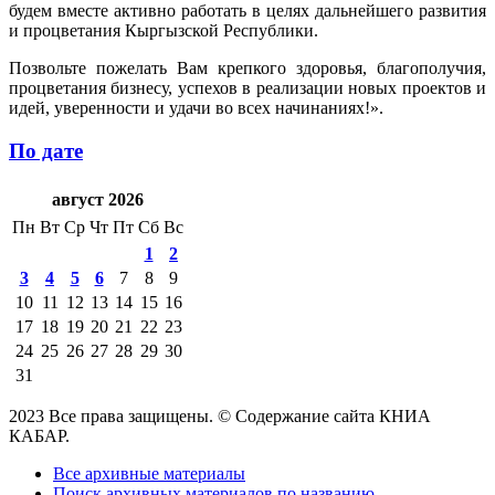
будем вместе активно работать в целях дальнейшего развития
и процветания Кыргызской Республики.
Позвольте пожелать Вам крепкого здоровья, благополучия,
процветания бизнесу, успехов в реализации новых проектов и
идей, уверенности и удачи во всех начинаниях!».
По дате
август 2026
Пн
Вт
Ср
Чт
Пт
Сб
Вс
1
2
3
4
5
6
7
8
9
10
11
12
13
14
15
16
17
18
19
20
21
22
23
24
25
26
27
28
29
30
31
2023 Все права защищены. © Содержание сайта КНИА
КАБАР.
Все архивные материалы
Поиск архивных материалов по названию