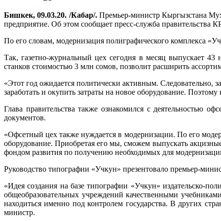
Бишкек, 09.03.20. /Кабар/.
Премьер-министр Кыргызстана Мух
предприятие. Об этом сообщает пресс-служба правительства КР
По его словам, модернизация полиграфического комплекса «Уч
Так, газетно-журнальный цех сегодня в месяц выпускает 43
станков стоимостью 3 млн сомов, позволит расширить ассорти
«Этот год ожидается политически активным. Следовательно, з
заработать и окупить затраты на новое оборудование. Поэтому
Глава правительства также ознакомился с деятельностью оф
документов.
«Офсетный цех также нуждается в модернизации. По его мод
оборудование. Приобретая его мы, сможем выпускать акцизны
фондом развития по получению необходимых для модернизации
Руководство типографии «Учкун» презентовало премьер-мини
«Идея создания на базе типографии «Учкун» издательско-по
общеобразовательных учреждений качественными учебниками
находиться именно под контролем государства. В других стра
министр.