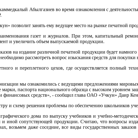
аммедкалый Абылгазиев во время ознакомления с деятельност
.
кун» позволит занять ему ведущее место на рынке печатной про
 наименования газет и журналов. При этом, капитальный рем
мент и увеличить объем выпускаемой продукции.
аказов на издание различной печатной продукции будет намного 
 необходимо рассмотреть вопрос изыскания средств для покупки 
сетного и переплетного цехов, где осуществляется полный те
ернизации мы ознакомились с ведущими предложениями мировы
е марки, паспорта национального образца с высоким уровнем з
 финансовых средств», - сообщил глава ОАО «Учкун» Даир Кен
стру и схему решения проблемы по обеспечению школьников уч
лиграфического дома по выпуску учебников и учебно-методичес
 и иной сопутствующей продукции. Считаю, что вопросы издан
нах, возьмем даже соседние, все виды государственных заказо