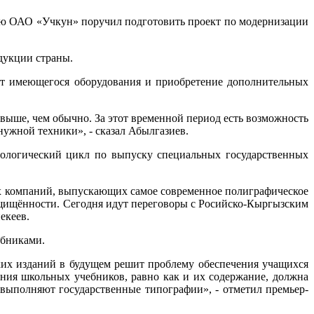
ью ОАО «Учкун» поручил подготовить проект по модернизации
дукции страны.
онт имеющегося оборудования и приобретение дополнительных
выше, чем обычно. За этот временной период есть возможность
нужной техники», - сказал Абылгазиев.
хнологический цикл по выпуску специальных государственных
х компаний, выпускающих самое современное полиграфическое
ащищённости. Сегодня идут переговоры с Росийско-Кыргызским
екеев.
ебниками.
ких изданий в будущем решит проблему обеспечения учащихся
ия школьных учебников, равно как и их содержание, должна
в выполняют государственные типографии», - отметил премьер-