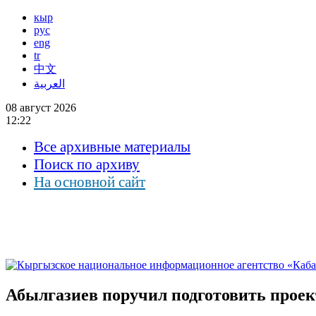
кыр
рус
eng
tr
中文
العربية
08 август 2026
12:22
Все архивные материалы
Поиск по архиву
На основной сайт
Абылгазиев поручил подготовить прое