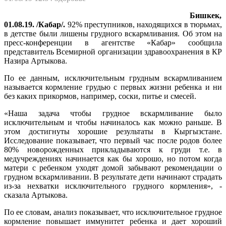
Бишкек,
01.08.19. /Кабар/.
92% преступников, находящихся в тюрьмах,
в детстве были лишены грудного вскармливания. Об этом на
пресс-конференции в агентстве «Кабар» сообщила
представитель Всемирной организации здравоохранения в КР
Назира Артыкова.
По ее данным, исключительным грудным вскармливанием
называется кормление грудью с первых жизни ребенка и ни
без каких прикормов, например, соски, питье и смесей.
«Наша задача чтобы грудное вскармливание было
исключительным и чтобы начиналось как можно раньше. В
этом достигнуты хорошие результаты в Кыргызстане.
Исследование показывает, что первый час после родов более
80% новорожденных прикладываются к груди т.е. в
медучреждениях начинается как бы хорошо, но потом когда
матери с ребенком уходят домой забывают рекомендации о
грудном вскармливании. В результате дети начинают страдать
из-за нехватки исключительного грудного кормления», -
сказала Артыкова.
По ее словам, анализ показывает, что исключительное грудное
кормление повышает иммунитет ребенка и дает хороший