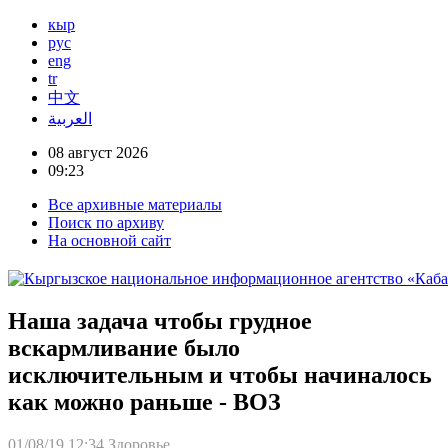
кыр
рус
eng
tr
中文
العربية
08 август 2026
09:23
Все архивные материалы
Поиск по архиву
На основной сайт
Наша задача чтобы грудное
вскармливание было
исключительным и чтобы начиналось
как можно раньше - ВОЗ
01/08/19 12:34
Здоровье