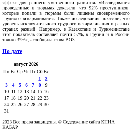
эффект для раннего умственного развития. «Исследования
проведенные в тюрьмах доказали, что 92% преступников,
которые попали в тюрьмы были лишены своевременного
грудного вскармливания. Также исследования показали, что
уровень исключительного грудного вскармливания в разных
странах разный. Например, в Казахстане и Туркменистане
этот показатель составляет почти 57%, в Грузии и в России
только 35%», - сообщила глава ВОЗ.
По дате
август 2026
Пн
Вт
Ср
Чт
Пт
Сб
Вс
1
2
3
4
5
6
7
8
9
10
11
12
13
14
15
16
17
18
19
20
21
22
23
24
25
26
27
28
29
30
31
2023 Все права защищены. © Содержание сайта КНИА
КАБАР.