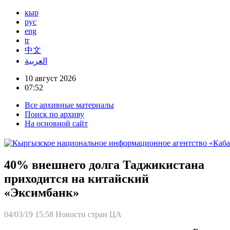
кыр
рус
eng
tr
中文
العربية
10 август 2026
07:52
Все архивные материалы
Поиск по архиву
На основной сайт
40% внешнего долга Таджикистана
приходится на китайский
«Эксимбанк»
04/03/19 15:58
Новости стран ЦА