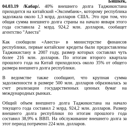
Бишкек,
04.03.19 /Кабар/.
40% внешнего долга Таджикистана
приходится на китайский «Эксимбанк», которому республика
задолжала около 1,3 млрд. долларов США. Это при том, что
общая сумма внешнего долга страны на начало января этого
года составила 2 млрд. 924,2 млн. долларов, сообащет
агентство "Авеста"
Как сообщили «Авеста» в министерстве финансов
республики, первые китайские кредиты были предоставлены
Таджикистану в 2007 году, размер которых составлял чуть
более 216 млн. долларов. По итогам второго квартала
прошлого года на Китай приходилось около 35% от общего
размера внешнего долга республики.
В ведомстве также сообщают, что крупная сумма
задолженности в размере 500 млн. долларов образовалась за
счет реализации государственных ценных бумаг на
международных рынках.
Общий объем внешнего долга Таджикистана на начало
текущего года составил 2 млрд. 924,2 млн. долларов. Размер
внешнего долга республики по итогам прошлого года
составил 38,9% к ВВП. На обслуживание внешнего долга за
этот период потрачено 224 млн. долларов.