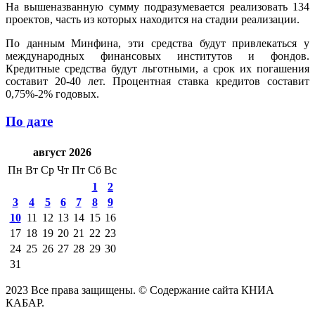
На вышеназванную сумму подразумевается реализовать 134
проектов, часть из которых находится на стадии реализации.
По данным Минфина, эти средства будут привлекаться у
международных финансовых институтов и фондов.
Кредитные средства будут льготными, а срок их погашения
составит 20-40 лет. Процентная ставка кредитов составит
0,75%-2% годовых.
По дате
август 2026
Пн
Вт
Ср
Чт
Пт
Сб
Вс
1
2
3
4
5
6
7
8
9
10
11
12
13
14
15
16
17
18
19
20
21
22
23
24
25
26
27
28
29
30
31
2023 Все права защищены. © Содержание сайта КНИА
КАБАР.