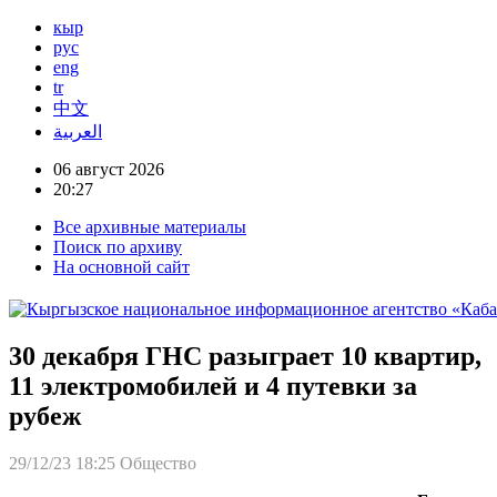
кыр
рус
eng
tr
中文
العربية
06 август 2026
20:27
Все архивные материалы
Поиск по архиву
На основной сайт
30 декабря ГНС разыграет 10 квартир,
11 электромобилей и 4 путевки за
рубеж
29/12/23 18:25
Общество