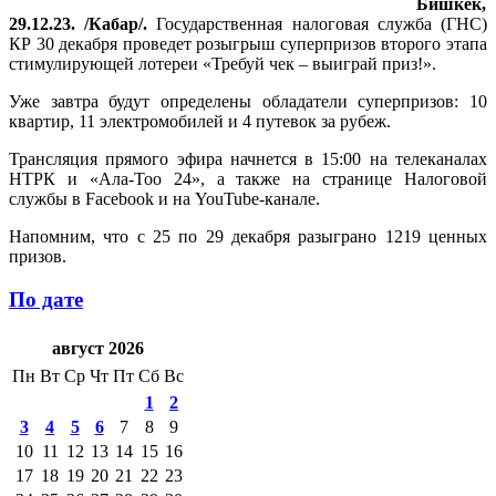
Бишкек,
29.12.23. /Кабар/.
Государственная налоговая служба (ГНС)
КР 30 декабря проведет розыгрыш суперпризов второго этапа
стимулирующей лотереи «Требуй чек – выиграй приз!».
Уже завтра будут определены обладатели суперпризов: 10
квартир, 11 электромобилей и 4 путевок за рубеж.
Трансляция прямого эфира начнется в 15:00 на телеканалах
НТРК и «Ала-Тоо 24», а также на странице Налоговой
службы в Facebook и на YouTube-канале.
Напомним, что с 25 по 29 декабря разыграно 1219 ценных
призов.
По дате
август 2026
Пн
Вт
Ср
Чт
Пт
Сб
Вс
1
2
3
4
5
6
7
8
9
10
11
12
13
14
15
16
17
18
19
20
21
22
23