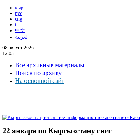
кыр
рус
eng
tr
中文
العربية
08 август 2026
12:03
Все архивные материалы
Поиск по архиву
На основной сайт
22 января по Кыргызстану снег