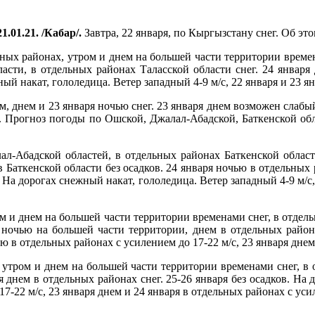
1.01.21. /Кабар/.
Завтра, 22 января, по Кыргызстану снег. Об э
ьных районах, утром и днем на большей части территории време
асти, в отдельных районах Таласской области снег. 24 января 
жный накат, гололедица. Ветер западный 4-9 м/с, 22 января и 23 
, днем и 23 января ночью снег. 23 января днем возможен слабый 
/с. Прогноз погоды по Ошской, Джалал-Абадской, Баткенской об
л-Абадской областей, в отдельных районах Баткенской област
в Баткенской области без осадков. 24 января ночью в отдельных
в. На дорогах снежный накат, гололедица. Ветер западный 4-9 м/
ом и днем на большей части территории временами снег, в отдел
 ночью на большей части территории, днем в отдельных района
ью в отдельных районах с усилением до 17-22 м/с, 23 января днем
утром и днем на большей части территории временами снег, в 
 днем в отдельных районах снег. 25-26 января без осадков. На д
7-22 м/с, 23 января днем и 24 января в отдельных районах с усил