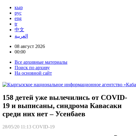
кыр
рус
eng
tr
中文
العربية
08 август 2026
00:00
Все архивные материалы
Поиск по архиву
На основной сайт
158 детей уже вылечились от COVID-
19 и выписаны, синдрома Кавасаки
среди них нет – Усенбаев
28/05/20 11:13
COVID-19