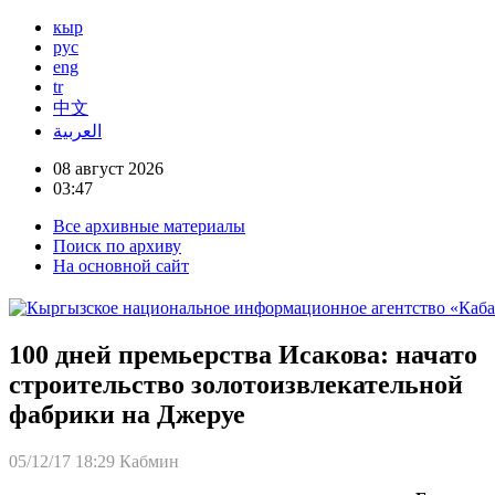
кыр
рус
eng
tr
中文
العربية
08 август 2026
03:47
Все архивные материалы
Поиск по архиву
На основной сайт
100 дней премьерства Исакова: начато
строительство золотоизвлекательной
фабрики на Джеруе
05/12/17 18:29
Кабмин