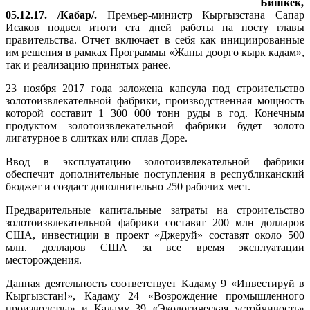
Бишкек,
05.12.17. /Кабар/.
Премьер-министр Кыргызстана Сапар
Исаков подвел итоги ста дней работы на посту главы
правительства. Отчет включает в себя как инициированные
им решения в рамках Программы «Жаны доорго кырк кадам»,
так и реализацию принятых ранее.
23 ноября 2017 года заложена капсула под строительство
золотоизвлекательной фабрики, производственная мощность
которой составит 1 300 000 тонн руды в год. Конечным
продуктом золотоизвлекательной фабрики будет золото
лигатурное в слитках или сплав Доре.
Ввод в эксплуатацию золотоизвлекательной фабрики
обеспечит дополнительные поступления в республиканский
бюджет и создаст дополнительно 250 рабочих мест.
Предварительные капитальные затраты на строительство
золотоизвлекательной фабрики составят 200 млн долларов
США, инвестиции в проект «Джеруй» составят около 500
млн. долларов США за все время эксплуатации
месторождения.
Данная деятельность соответствует Кадаму 9 «Инвестируй в
Кыргызстан!», Кадаму 24 «Возрождение промышленного
производства» и Кадаму 39 «Экологическая устойчивость»